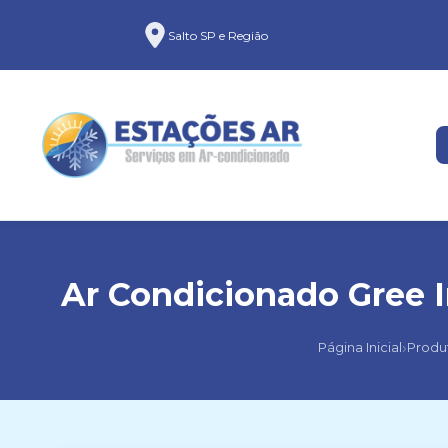
Salto SP e Região
Ar Condicionado Gree I
›
Página Inicial
Produ