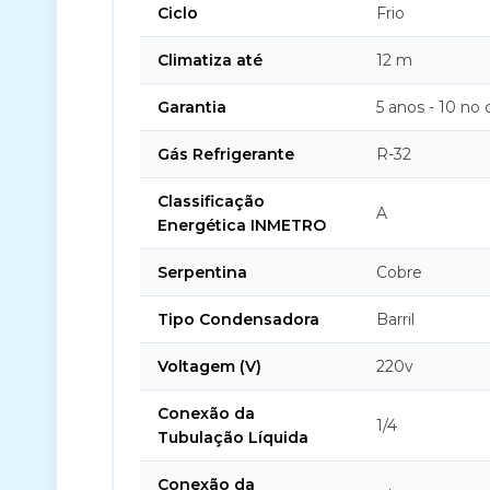
Ciclo
Frio
Climatiza até
12 m
Garantia
5 anos - 10 no
Gás Refrigerante
R-32
Classificação
A
Energética INMETRO
Serpentina
Cobre
Tipo Condensadora
Barril
Voltagem (V)
220v
Conexão da
1/4
Tubulação Líquida
Conexão da