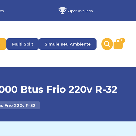
os
Super Avaliada
0
a
Multi Split
Simule seu Ambiente
000 Btus Frio 220v R-32
s Frio 220v R-32