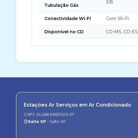
3/8
Tubulação Gás
Conectividade Wi-FI
Com Wi-Fi
Disponível no CD
CD-MS, CD-ES
Estações Ar Serviços em Ar Condicionado
CNPJ: 24.266.936/0001-27
Salto SP
- Salto SP