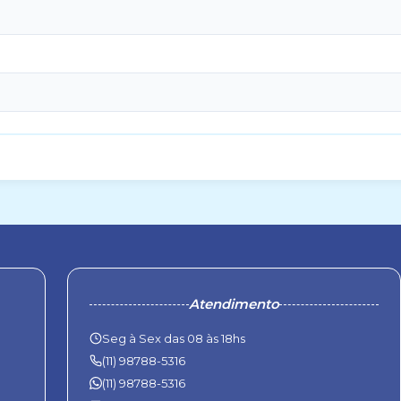
Atendimento
Seg à Sex das 08 às 18hs
(11) 98788-5316
(11) 98788-5316