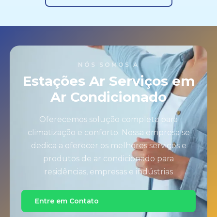
NÓS SOMOS A
Estações Ar Serviços em
Ar Condicionado
Oferecemos solução completa para
climatização e conforto. Nossa empresa se
dedica a oferecer os melhores serviços e
produtos de ar condicionado para
residências, empresas e indústrias
Entre em Contato