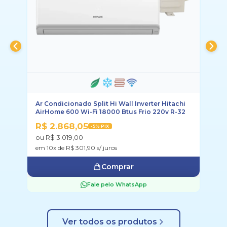
plit Hi Wall Inverter Hitachi
Ar Condicionado Daikin Invert
i 18000 Btus Frio 220v R-32
Frio 220v R-32
R$ 3.381,05
-5% PIX
-5% PIX
ou R$ 3.559,00
 s/ juros
em 10x de R$ 355,90 s/ juros
Comprar
Comprar
ale pelo WhatsApp
Fale pelo What
Ver todos os produtos