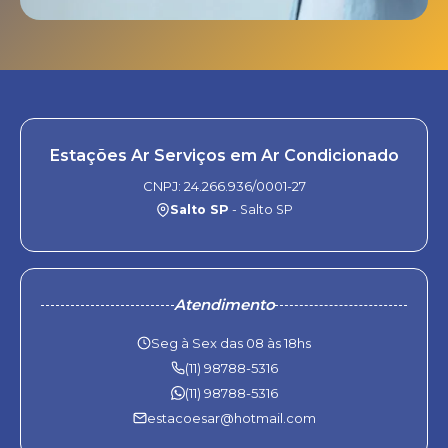
Estações Ar Serviços em Ar Condicionado
CNPJ: 24.266.936/0001-27
Salto SP
- Salto SP
Atendimento
Seg à Sex das 08 às 18hs
(11) 98788-5316
(11) 98788-5316
estacoesar@hotmail.com