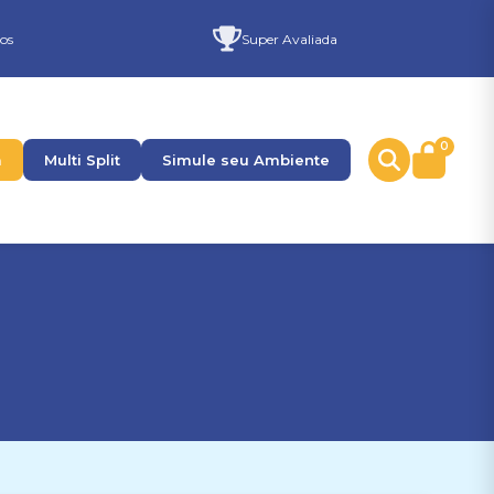
os
Super Avaliada
0
a
Multi Split
Simule seu Ambiente