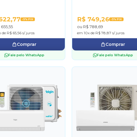
622,77
R$ 749,26
-5% PIX
-5% PIX
 655,55
ou R$ 788,69
 de R$ 65,56 s/ juros
em 10x de R$ 78,87 s/ juros
Comprar
Comprar
Fale pelo WhatsApp
Fale pelo WhatsApp