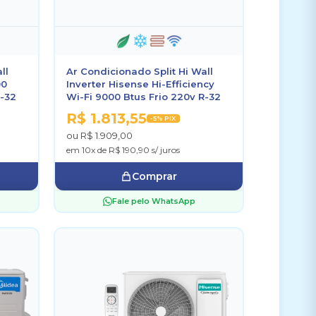
ll
Ar Condicionado Split Hi Wall
00
Inverter Hisense Hi-Efficiency
R-32
Wi-Fi 9000 Btus Frio 220v R-32
R$ 1.813,55
-5% PIX
ou R$ 1.909,00
em 10x de R$ 190,90 s/ juros
Comprar
Fale pelo WhatsApp