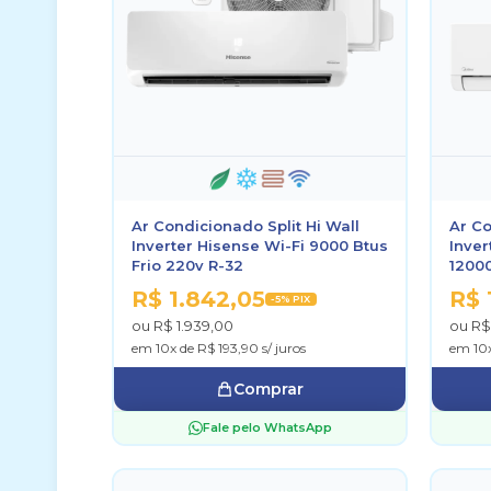
Ar Condicionado Split Hi Wall
Ar Co
Inverter Hisense Wi-Fi 9000 Btus
Inver
Frio 220v R-32
12000
R$ 1.842,05
R$ 
-5% PIX
ou R$ 1.939,00
ou R$
em 10x de R$ 193,90 s/ juros
em 10x
Comprar
Fale pelo WhatsApp