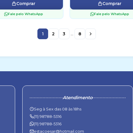
Comprar
Comprar
Fale pelo WhatsApp
Fale pelo WhatsApp
1
2
3
...
8
Atendimento
Seg à Sex das 08 às 18hs
(11) 98788-5316
(11) 98788-5316
estacoesar@hotmail.com