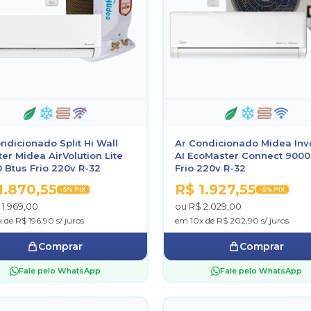
ndicionado Split Hi Wall
Ar Condicionado Midea Inv
ter Midea AirVolution Lite
AI EcoMaster Connect 9000
 Btus Frio 220v R-32
Frio 220v R-32
1.870,55
R$ 1.927,55
-5% PIX
-5% PIX
 1.969,00
ou R$ 2.029,00
 de R$ 196,90 s/ juros
em 10x de R$ 202,90 s/ juros
Comprar
Comprar
Fale pelo WhatsApp
Fale pelo WhatsApp