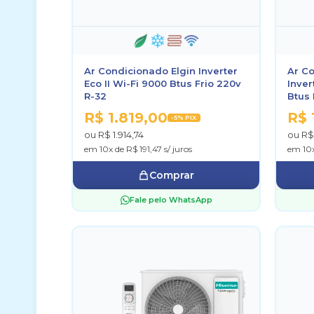
Ar Condicionado Elgin Inverter
Ar Co
Eco II Wi-Fi 9000 Btus Frio 220v
Inver
R-32
Btus 
R$ 1.819,00
R$ 
-5% PIX
ou R$ 1.914,74
ou R$
em 10x de R$ 191,47 s/ juros
em 10x
Comprar
Fale pelo WhatsApp