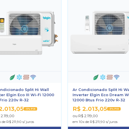
ndicionado Split Hi Wall
Ar Condicionado Split Hi Wa
ter Elgin Eco III Wi-Fi 12000
Inverter Elgin Eco Dream W
Frio 220v R-32
12000 Btus Frio 220v R-32
2.013,05
R$ 2.013,05
-5% PIX
-5% PIX
2.119,00
ou R$ 2.119,00
 de R$ 211,90 s/ juros
em 10x de R$ 211,90 s/ juros