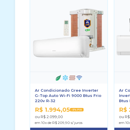
Ar Condicionado Gree Inverter
Ar Co
G-Top Auto Wi-Fi 9000 Btus Frio
Inver
220v R-32
Btus 
R$ 1.994,05
R$ 
-5% PIX
ou R$ 2.099,00
ou R$ 
em 10x de R$ 209,90 s/ juros
em 10x