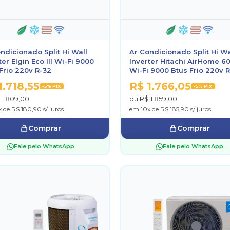
ndicionado Split Hi Wall
Ar Condicionado Split Hi Wa
ter Elgin Eco III Wi-Fi 9000
Inverter Hitachi AirHome 6
Frio 220v R-32
Wi-Fi 9000 Btus Frio 220v 
1.718,55
R$ 1.766,05
-5% PIX
-5% PIX
 1.809,00
ou R$ 1.859,00
 de R$ 180,90 s/ juros
em 10x de R$ 185,90 s/ juros
Comprar
Comprar
Fale pelo WhatsApp
Fale pelo WhatsApp