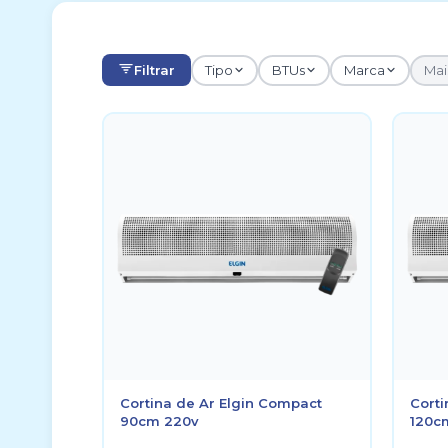
Filtrar
Tipo
BTUs
Marca
Mais
Cortina de Ar Elgin Compact
Corti
90cm 220v
120c