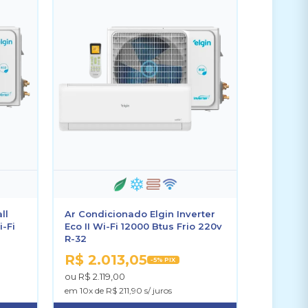
ll
Ar Condicionado Elgin Inverter
i-Fi
Eco II Wi-Fi 12000 Btus Frio 220v
R-32
R$ 2.013,05
-5% PIX
ou R$ 2.119,00
em 10x de R$ 211,90 s/ juros