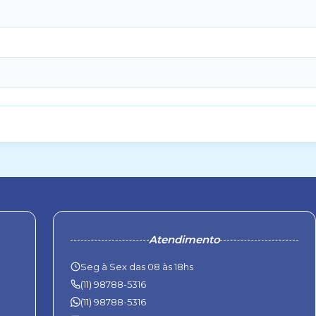
Atendimento
Seg à Sex das 08 às 18hs
(11) 98788-5316
(11) 98788-5316