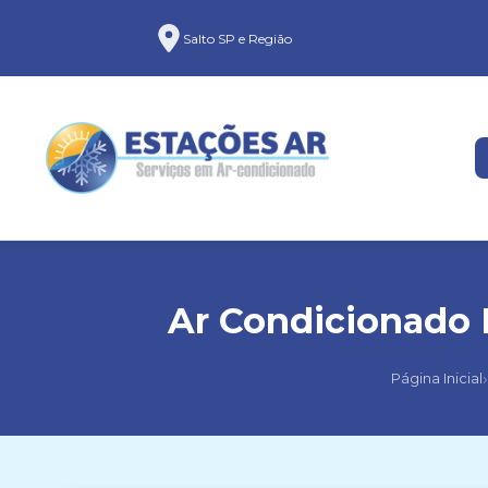
Salto SP e Região
Ar Condicionado D
›
Página Inicial