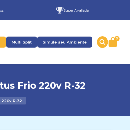
os
Super Avaliada
0
a
Multi Split
Simule seu Ambiente
tus Frio 220v R-32
o 220v R-32