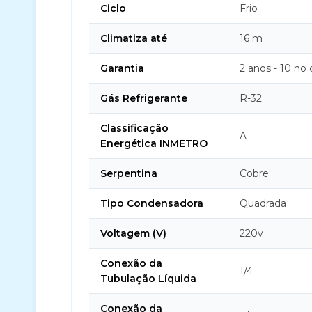
Ciclo
Frio
Climatiza até
16 m
Garantia
2 anos - 10 no
Gás Refrigerante
R-32
Classificação
A
Energética INMETRO
Serpentina
Cobre
Tipo Condensadora
Quadrada
Voltagem (V)
220v
Conexão da
1/4
Tubulação Líquida
Conexão da