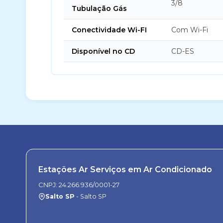
3/8
Tubulação Gás
Conectividade Wi-FI
Com Wi-Fi
Disponível no CD
CD-ES
Estações Ar Serviços em Ar Condicionado
CNPJ: 24.266.936/0001-27
Salto SP
- Salto SP