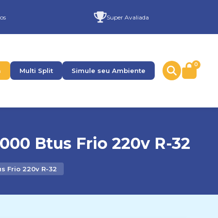
os
Super Avaliada
0
a
Multi Split
Simule seu Ambiente
000 Btus Frio 220v R-32
s Frio 220v R-32