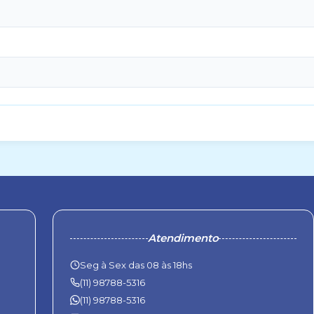
Atendimento
Seg à Sex das 08 às 18hs
(11) 98788-5316
(11) 98788-5316