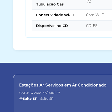
1/2
Tubulação Gás
Conectividade Wi-FI
Com Wi-Fi
Disponível no CD
CD-ES
Estações Ar Serviços em Ar Condicionado
CNPJ: 24.266.936/0001-27
Salto SP
- Salto SP