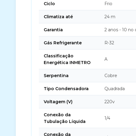
Ciclo
Frio
Climatiza até
24 m
Garantia
2 anos - 10 no
Gás Refrigerante
R-32
Classificação
A
Energética INMETRO
Serpentina
Cobre
Tipo Condensadora
Quadrada
Voltagem (V)
220v
Conexão da
1/4
Tubulação Líquida
Conexão da